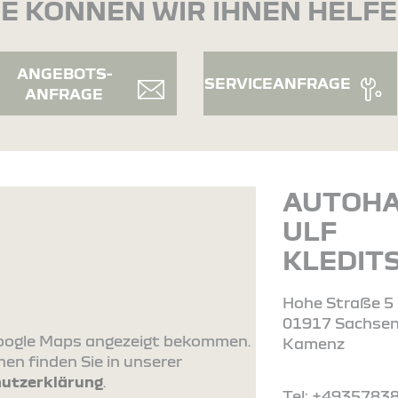
E KÖNNEN WIR IHNEN HELF
ANGEBOTS-
SERVICEANFRAGE
ANFRAGE
AUTOH
ULF
KLEDIT
Hohe Straße 5
01917 Sachsen
 Google Maps angezeigt bekommen.
Kamenz
en finden Sie in unserer
utzerklärung
.
Tel: +4935783